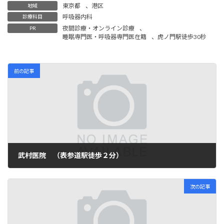
東京都
、
港区
地域
呼吸器内科
診療科目
夜間診療・オンライン診療
、
PR
睡眠専門医・呼吸器専門医在籍
、
虎ノ門駅徒歩30秒
前の記事
武村医院 （表参道駅徒歩２分）
2024-02-02
次の記事