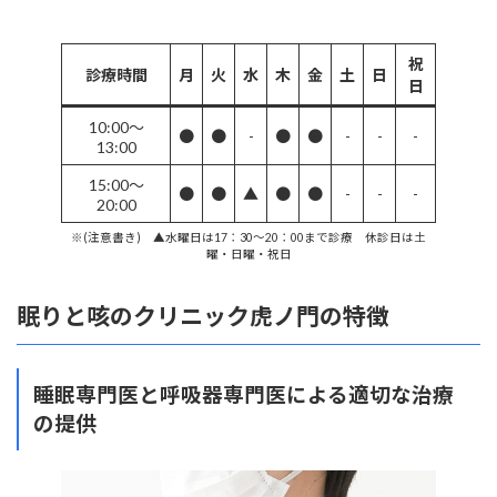
祝
診療時間
月
火
水
木
金
土
日
日
10:00〜
●
●
-
●
●
-
-
-
13:00
15:00〜
●
●
▲
●
●
-
-
-
20:00
※(注意書き) ▲水曜日は17：30～20：00まで診療 休診日は土
曜・日曜・祝日
眠りと咳のクリニック虎ノ門の特徴
睡眠専門医と呼吸器専門医による適切な治療
の提供