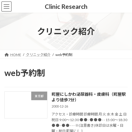
コ
ナ
Clinic Research
ン
ビ
テ
ゲ
ン
ー
ツ
シ
クリニック紹介
へ
ョ
ス
ン
キ
に
ッ
移
HOME
クリニック紹介
web予約制
プ
動
web予約制
町屋にしかわ泌尿器科・皮膚科（町屋駅
東京都
より徒歩7分）
2000-12-26
アクセス・診療時間 診療時間 月 火 水 木 金 土 日
祝日 9:00〜12:30 ● ● - ● ● ● - - 15:00〜18:30
● ● - ● ● - - - ※(注意書き)休診日は水曜・日
曜・祝日 町屋に […]