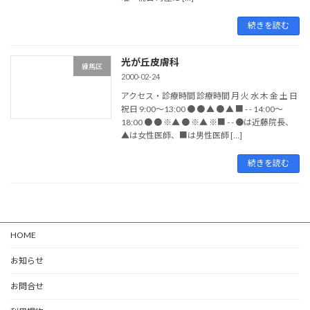
続きを読む
光が丘皮膚科
練馬区
2000-02-24
アクセス・診療時間 診療時間 月 火 水 木 金 土 日
祝日 9:00〜13:00 ● ● ▲ ● ▲ ■ - - 14:00〜
18:00 ● ● ※▲ ● ※▲ ※■ - - ●は近藤院長、
▲は女性医師、■は男性医師 […]
続きを読む
HOME
お知らせ
お問合せ